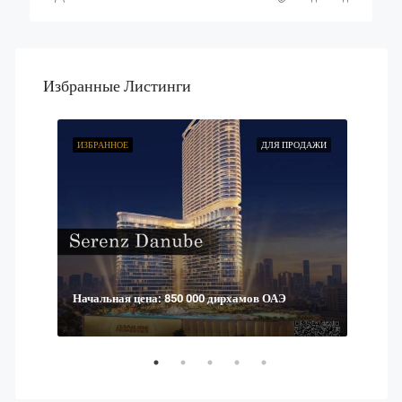
Избранные Листинги
ОДАЖИ
ИЗБРАННОЕ
ДЛЯ ПРОДАЖИ
ИЗБР
Начальная цена: 850 000 дирхамов ОАЭ
АЭ.
Начал