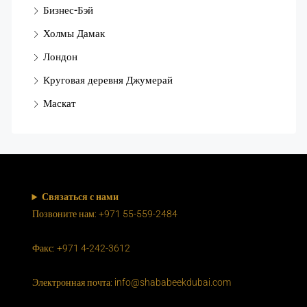
Бизнес-Бэй
Холмы Дамак
Лондон
Круговая деревня Джумерай
Маскат
Связаться с нами
Позвоните нам: +971 55-559-2484
Факс: +971 4-242-3612
Электронная почта: info@shababeekdubai.com