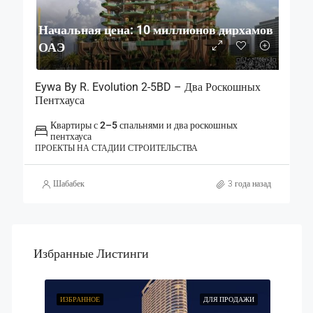
Начальная цена: 10 миллионов дирхамов
ОАЭ
Eywa By R. Evolution 2-5BD – Два Роскошных
Пентхауса
Квартиры с 2–5 спальнями и два роскошных
пентхауса
ПРОЕКТЫ НА СТАДИИ СТРОИТЕЛЬСТВА
Шабабек
3 года назад
Избранные Листинги
ОДАЖИ
ИЗБРАННОЕ
ДЛЯ ПРОДАЖИ
ИЗБР