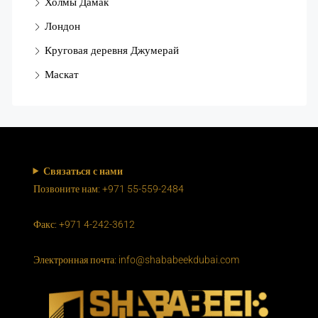
Холмы Дамак
Лондон
Круговая деревня Джумерай
Маскат
Связаться с нами
Позвоните нам: +971 55-559-2484
Факс: +971 4-242-3612
Электронная почта: info@shababeekdubai.com