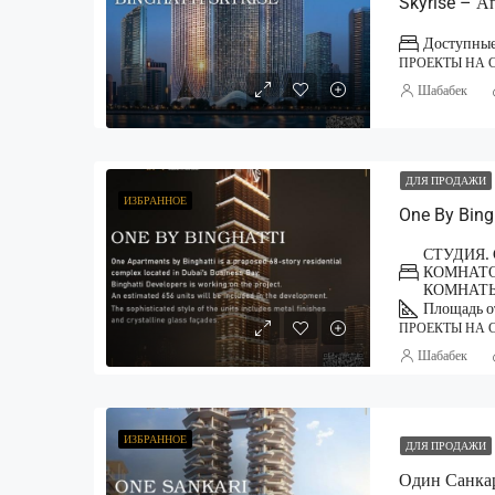
Skyrise – А
Доступные 
ПРОЕКТЫ НА 
Шабабек
ДЛЯ ПРОДАЖИ
ИЗБРАННОЕ
One By Bing
СТУДИЯ.
КОМНАТО
КОМНАТ
Площадь от
ПРОЕКТЫ НА 
Шабабек
ИЗБРАННОЕ
ДЛЯ ПРОДАЖИ