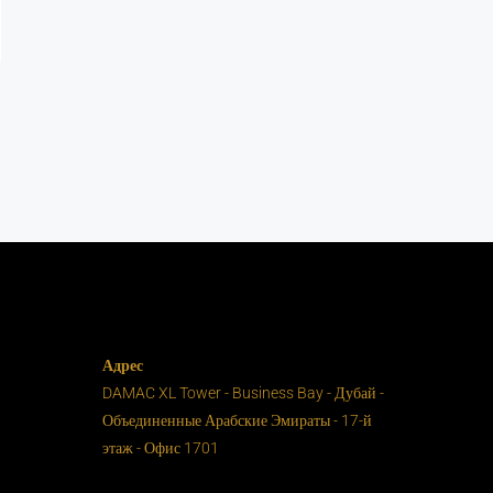
Адрес
DAMAC XL Tower - Business Bay - Дубай -
Объединенные Арабские Эмираты - 17-й
этаж - Офис 1701