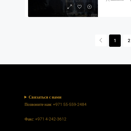
1
2
Связаться с нами
Позвоните нам: +971 55-559-2484
Факс: +971 4-242-3612