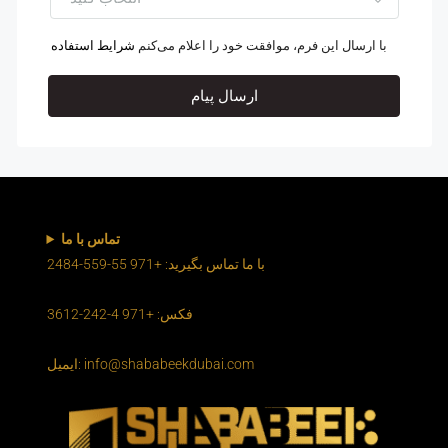
با ارسال این فرم، موافقت خود را اعلام می‌کنم
شرایط استفاده
ارسال پیام
تماس با ما
با ما تماس بگیرید: +971 55-559-2484
فکس: +971 4-242-3612
ایمیل: info@shababeekdubai.com