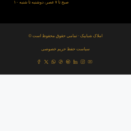
۱۰ صبح تا ۷ عصر، دوشنبه تا شنبه
© املاک شبابیک - تمامی حقوق محفوظ است
سیاست حفظ حریم خصوصی