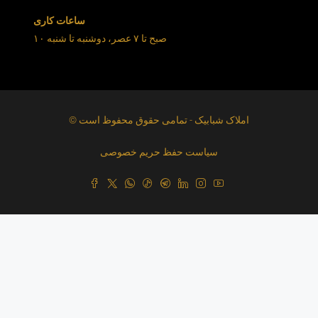
ساعات کاری
۱۰ صبح تا ۷ عصر، دوشنبه تا شنبه
© املاک شبابیک - تمامی حقوق محفوظ است
سیاست حفظ حریم خصوصی