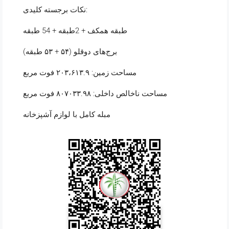
نکات برجسته کلیدی:
طبقه همکف + 2طبقه + 54 طبقه
برج‌های دوقلو (۵۴ + ۵۳ طبقه)
مساحت زمین: ۲۰۳،۶۱۳.۹ فوت مربع
مساحت ناخالص داخلی: ۸۰۷۰۳۳.۹۸ فوت مربع
مبله کامل با لوازم آشپزخانه