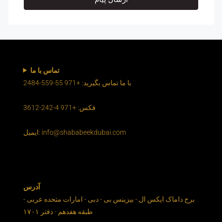
تماس با ما
با ما تماس بگیرید: +971 55-559-2484
فکس: +971 4-242-3612
ایمیل: info@shababeekdubai.com
آدرس
برج داماک ایکس ال - بیزینس بی - دبی - امارات متحده عربی -
طبقه هفدهم - دفتر ۱۷۰۱