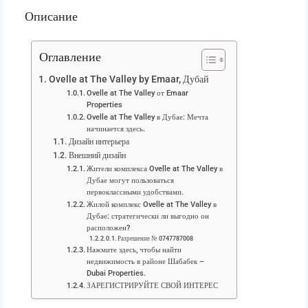
Описание
Оглавление
Ovelle at The Valley by Emaar, Дубай
Ovelle at The Valley от Emaar
Properties
Ovelle at The Valley в Дубае: Мечта
начинается здесь.
Дизайн интерьера
Внешний дизайн
Жители комплекса Ovelle at The Valley в
Дубае могут пользоваться
первоклассными удобствами.
Жилой комплекс Ovelle at The Valley в
Дубае: стратегически ли выгодно он
расположен?
Разрешение № 0747787008
Нажмите здесь, чтобы найти
недвижимость в районе Шабабек –
Dubai Properties.
ЗАРЕГИСТРИРУЙТЕ СВОЙ ИНТЕРЕС