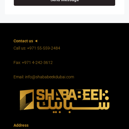
Contact us
Call us: +971 55-559-2484
Fax: +971 4-242-3612
Email: info@shababeekdubai.com
Address