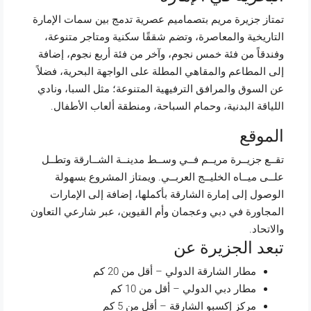
تمتاز جزيرة مريم بتصماميم عصرية تدمج بين سمات الإمارة
التاريخية والمعاصرة، وتضم شققًا سكنية ومتاجر متنوعة،
وفندقاً من فئة خمس نجوم، وآخر من فئة أربع نجوم، إضافة
إلى المطاعم والمقاهي المطلة على الواجهة البحرية، فضلاً
عن السوق والمرافق الترفيهية المتنوعة؛ مثل السبا، ونادي
اللياقة البدنية، وحمام السباحة، ومنطقة ألعاب الأطفال.
الموقع
تقــع جزيــرة مريــم فــي وســط مدينــة الشــارقة وتطــل
علــى ميــاه الخليــج العربــي. ويمتاز المشروع بسهولة
الوصول إلى إمارة الشارقة بأكملها، إضافة إلى الإمارات
المجاورة في دبي وعجمان وأم القيوين، عبر شارعي التعاون
والاتحاد.
تبعد الجزيرة عن
مطار الشارقة الدولي – أقل من 20 كم
مطار دبي الدولي – أقل من 10 كم
مركز إكسبو الشارقة – أقل من 5 كم