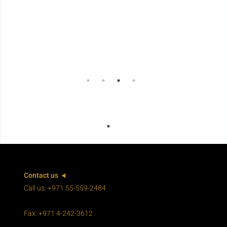
العقارية؟ – Luxury 2025
شراء عقار جاهز في دبي
أكمل القراءة
بواسطة Shababeek
Contact us
Call us: +971 55-559-2484
Fax: +971 4-242-3612