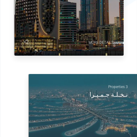
MORE DETAILS
3 Properties
نـخـلـة جـمـيـرا