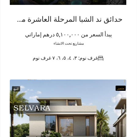
حدائق ند الشبا المرحلة العاشرة من3 لـ 7 غرف نوم – Luxury
يبدأ السعر من ٥,١٠٠,٠٠٠ درهم إماراتي
مشاريع تحت الانشاء
غرف نوم: ٣، ٤، ٥، ٦، ٧ غرف نوم
متميز
للبيع