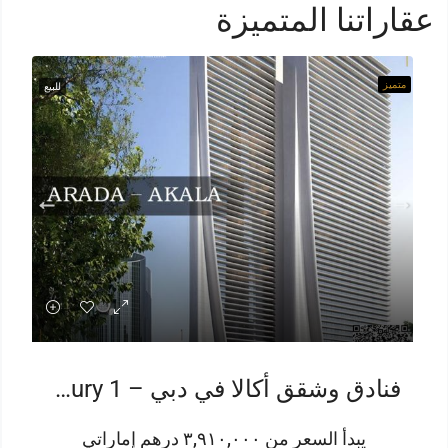
عقاراتنا المتميزة
متميز
للبيع
فنادق وشقق أكالا في دبي – Luxury 1 إلى 5 غرف نوم
يبدأ السعر من ٣,٩١٠,٠٠٠ درهم إماراتي