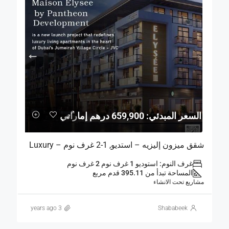
السعر المبدئي: 659,900 درهم إماراتي
شقق ميزون إليزيه – استديو, 1-2 غرف نوم – Luxury
غرف النوم: استوديو 1 غرف نوم 2 غرف نوم
المساحة تبدأ من 395.11 قدم مربع
مشاريع تحت الانشاء
3 years ago
Shababeek