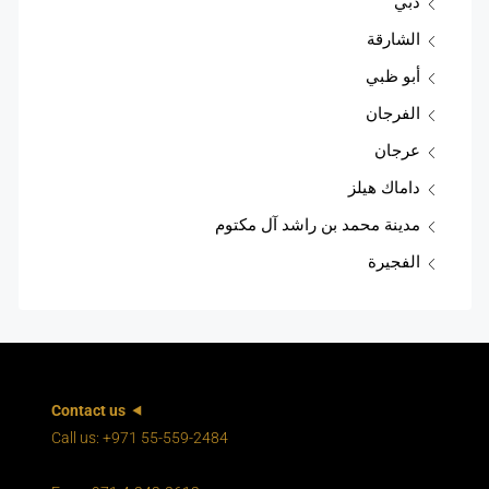
دبي
الشارقة
أبو ظبي
الفرجان
عرجان
داماك هيلز
مدينة محمد بن راشد آل مكتوم
الفجيرة
Contact us
Call us: +971 55-559-2484