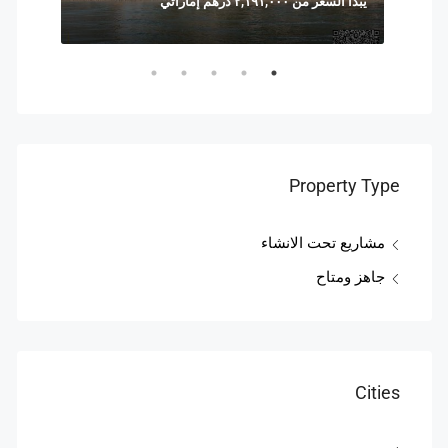
يبدأ السعر من ٢,١٩١,٠٠٠ درهم إماراتي
السعر يبدأ من ,٨٢٨
Property Type
مشاريع تحت الانشاء
جاهز ومتاح
Cities