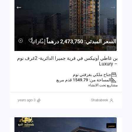
السعر المبدئي: 2,473,750 درهماً إماراتياً
بن غاطي أونيكس في قرية جميرا الدائرية- 2غرف نوم
– Luxury
جناح ملكي بغرفتي نوم
المساحة من: 1549.79 قدم مربع
مشاريع تحت الانشاء
3 years ago
Shababeek
للبيع
متميز