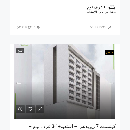
1-3 غرف نوم
مشاريع تحت الانشاء
3 years ago
Shababeek
للبيع
متميز
كونسبت 7 ريزيدنس – استديو+1-3 غرف نوم –