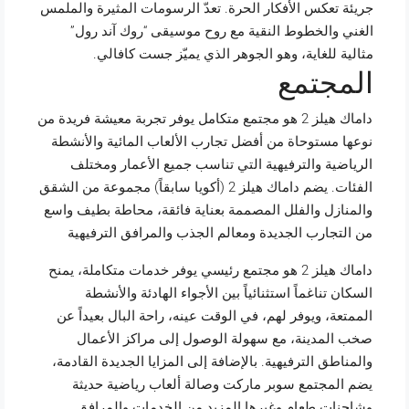
جريئة تعكس الأفكار الحرة. تعدّ الرسومات المثيرة والملمس
الغني والخطوط النقية مع روح موسيقى “روك آند رول”
مثالية للغاية، وهو الجوهر الذي يميّز جست كافالي.
المجتمع
داماك هيلز 2 هو مجتمع متكامل يوفر تجربة معيشة فريدة من
نوعها مستوحاة من أفضل تجارب الألعاب المائية والأنشطة
الرياضية والترفيهية التي تناسب جميع الأعمار ومختلف
الفئات. يضم داماك هيلز 2 (أكويا سابقاً) مجموعة من الشقق
والمنازل والفلل المصممة بعناية فائقة، محاطة بطيف واسع
من التجارب الجديدة ومعالم الجذب والمرافق الترفيهية
داماك هيلز 2 هو مجتمع رئيسي يوفر خدمات متكاملة، يمنح
السكان تناغماً استثنائياً بين الأجواء الهادئة والأنشطة
الممتعة، ويوفر لهم، في الوقت عينه، راحة البال بعيداً عن
صخب المدينة، مع سهولة الوصول إلى مراكز الأعمال
والمناطق الترفيهية. بالإضافة إلى المزايا الجديدة القادمة،
يضم المجتمع سوبر ماركت وصالة ألعاب رياضية حديثة
وشاحنات طعام وغيرها المزيد من الخدمات والمرافق.