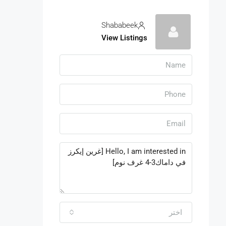
Shababeek
View Listings
اختر