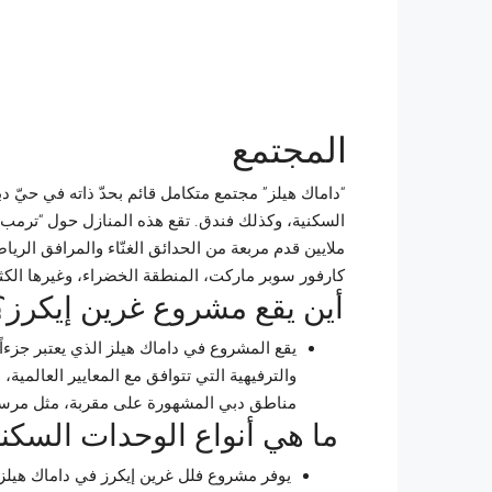
المجتمع
“داماك هيلز” مجتمع متكامل قائم بحدّ ذاته في حيّ 
السكنية، وكذلك فندق. تقع هذه المنازل حول “ترمب إ
ملايين قدم مربعة من الحدائق الغنّاء والمرافق الريا
كارفور سوبر ماركت، المنطقة الخضراء، وغيرها الكث
أين يقع مشروع غرين إيكرز؟
يقع المشروع في داماك هيلز الذي يعتبر جزءا
والترفيهية التي تتوافق مع المعايير العالم
مناطق دبي المشهورة على مقربة، مثل مرسى 
ما هي أنواع الوحدات السكن
يوفر مشروع فلل غرين إيكرز في داماك هيل