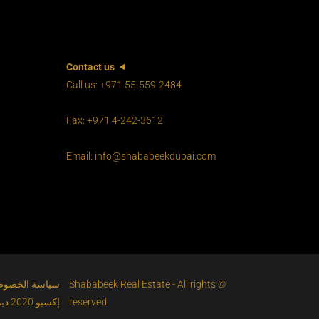
Contact us
Call us: +971 55-559-2484
Fax: +971 4-242-3612
Email: info@shababeekdubai.com
© Shababeek Real Estate - All rights
سياسة الخصوص
reserved
إكسبو 2020 دبي