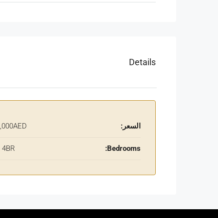
Details
السعر:
2,037,000AED
- 4BR
Bedrooms: