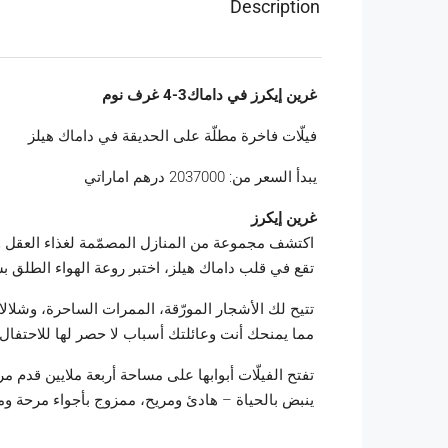
Description
غرين إيكرز في داماك3-4 غرف نوم
فيلّات فاخرة مطلّة على الحديقة في داماك هيلز
يبدأ السعر من: 2037000 درهم اماراتي
غرين إيكرز
ا
كتشف مجموعة من المنازل المصمّمة لغذاء العقل وا
تقع في قلب داماك هيلز، اختبر روعة الهواء الطلق 
تتيح لك الأشجار المورّقة، الممرات الساحرة، وشلالا
مما يمنحك أنت وعائلتك أسباب لا حصر لها للاحتفال ب
تفتح الفيلّات أبوابها على مساحة أربعة ملايين قدم م
ينبض بالحياة – هادئ ومريح، ممزوج بأجواء مرحة ومم