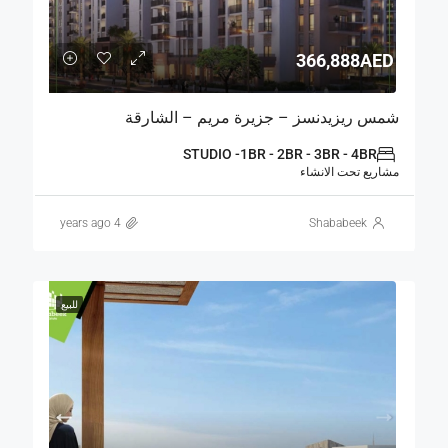
366,888AED
شمس ريزيدنسز – جزيرة مريم – الشارقة
STUDIO -1BR - 2BR - 3BR - 4BR
مشاريع تحت الانشاء
4 years ago
Shababeek
للبيع