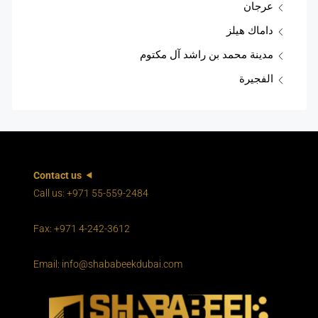
عرجان
داماك هيلز
مدينة محمد بن راشد آل مكتوم
الفجيرة
Contact us
Call us: +971 55-559-2484
Fax: +971 4-242-3612
Email: info@shababeekdubai.com