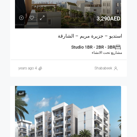
3,290AED
استديو – جزيرة مريم – الشارقة
Studio 1BR - 2BR - 3BR
مشاريع تحت الانشاء
4 years ago
Shababeek
للبيع