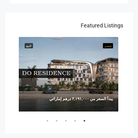
Featured Listings
للبيع
متميز
للبيع
متميز
يبدأ السعر من ٢,١٩١,٠٠٠ درهم إماراتي
السعر يبدأ من ,٨٢٨