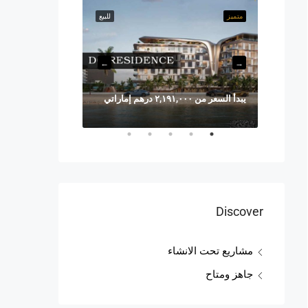
للبيع
متميز
للبيع
متميز
يبدأ السعر من ٢,١٩١,٠٠٠ درهم إماراتي
السعر يبدأ من ٨,٠٩٥,٨٢٨ درهمًا إماراتيًا
Discover
مشاريع تحت الانشاء
جاهز ومتاح